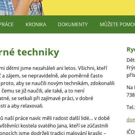
PRÁCE
KRONIKA
DOKUMENTY
MŮŽETE POMO
DĚTEM, O.P.S.
PODPORUJÍ NÁ
rné techniky
Ry
E TEREZY MAXOVÉ DĚTEM
V ČEM NÁM MŮ
Dět
O.P.S. – DOBROVOLNÍCI
Frý
mi dětmi jsme nezaháleli ani letos. Všichni, kteří
pří
ť a zájem, se nepravidelně, ale poměrně často
DĚTEM ŠANCI
i proto, aby se naučili novým technikám, zdokonalili
Na 
 RUCE, Z.S. – CANISTERAPIE
 čemu se již naučili, ale také, a to není
738
né, se setkali při zajímavé práci, v dobré
ti a aby relaxovali.
Tel
ů naší práce navíc měli radost další lidé… v době
dom
ávštěvníci kostela svatého Jana, kteří se zúčastnili
IČO
onocích jsme dodrželi tradici malování kraslic –