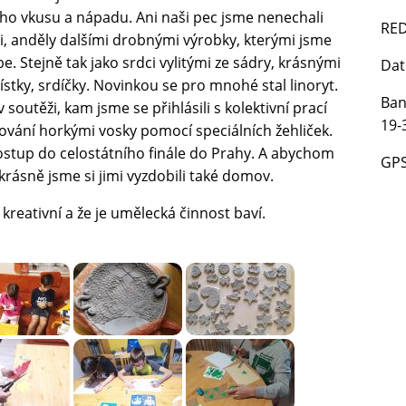
vého vkusu a nápadu. Ani naši pec jsme nenechali
RED
mi, anděly dalšími drobnými výrobky, kterými jsme
. Stejně tak jako srdci vylitými ze sádry, krásnými
Dat
ístky, srdíčky. Novinkou se pro mnohé stal linoryt.
Ban
soutěži, kam jsme se přihlásili s kolektivní prací
19-
ování horkými vosky pomocí speciálních žehliček.
 postup do celostátního finále do Prahy. A abychom
GP
rásně jsme si jimi vyzdobili také domov.
k kreativní a že je umělecká činnost baví.