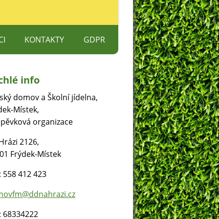
CI
KONTAKTY
GDPR
S
chlé info
ŽETE POMOCI
ský domov a Školní jídelna,
dek-Místek,
spěvková organizace
Hrázi 2126,
01 Frýdek-Místek
.: 558 412 423
ovfm@ddnahrazi.cz
: 68334222