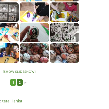
[SHOW SLIDESHOW]
1
2
►
r:
teta Hanka