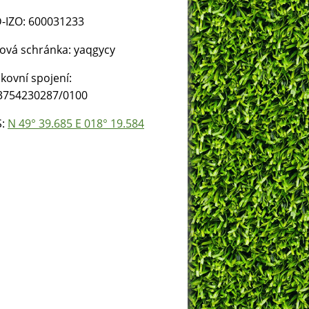
-IZO: 600031233
ová schránka: yaqgycy
kovní spojení:
3754230287/0100
S:
N 49° 39.685 E 018° 19.584