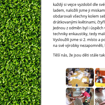
každý si vejce vyzdobil dle s
ladem, naložili jsme ji miska
obdarovali všechny kolem sebe
drátkovanými květinami, čtyřl
Jednou z odměn byl i úspěch v 
techniky enkaustiky, tedy mal
Vysloužili jsme si 2. místo a
na své výrobky nezapomněli, k
Těší nás, že jsou děti stále ta