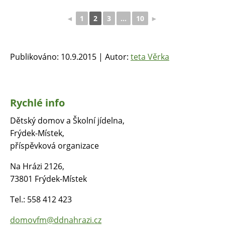
◄
1
2
3
...
10
►
Publikováno: 10.9.2015 | Autor:
teta Věrka
Rychlé info
Dětský domov a Školní jídelna,
Frýdek-Místek,
příspěvková organizace
Na Hrázi 2126,
73801 Frýdek-Místek
Tel.: 558 412 423
domovfm@ddnahrazi.cz