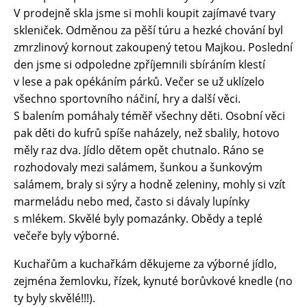
V prodejně skla jsme si mohli koupit zajímavé tvary
skleniček. Odměnou za pěší túru a hezké chování byl
zmrzlinový kornout zakoupený tetou Majkou. Poslední
den jsme si odpoledne zpříjemnili sbíráním klestí
v lese a pak opékáním párků. Večer se už uklízelo
všechno sportovního náčiní, hry a další věci.
S balením pomáhaly téměř všechny děti. Osobní věci
pak děti do kufrů spíše naházely, než sbalily, hotovo
měly raz dva. Jídlo dětem opět chutnalo. Ráno se
rozhodovaly mezi salámem, šunkou a šunkovým
salámem, braly si sýry a hodně zeleniny, mohly si vzít
marmeládu nebo med, často si dávaly lupínky
s mlékem. Skvělé byly pomazánky. Obědy a teplé
večeře byly výborné.
Kuchařům a kuchařkám děkujeme za výborné jídlo,
zejména žemlovku, řízek, kynuté borůvkové knedle (no
ty byly skvělé!!!).