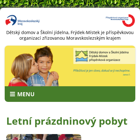
Dětský domov a Školní jídelna, Frýdek-Místek je příspěvkovou
organizací zřizovanou Moravskoslezským krajem
MENU
O NÁS
Letní prázdninový pobyt
HISTORIE
DĚTI