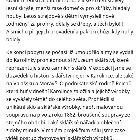
stolním tenisu a badmintonu. V lese si děti stavěly
KONTAKTY
lesní skrýše, menší zase domečky pro skřítky, hledaly
houby. Letos strejdové s dětmi vymysleli nové
GDPR
„odměny“ za prohry, dělaly se dřepy, a těch bylo!!!
A smíchu při jejich provádění a pak při chůzi, kdy nohy
bolely.
Ke konci pobytu se počasí již umoudřilo a my se vydali
do Karolinky prohlédnout si Muzeum sklářství, které
reprezentuje slávu tamních sklářů. V expozici jsme se
dozvěděli o historii sklářství nejen v Karolince, ale také
na Valašsku a Moravě. O podnikatelské rodině Reichů,
která huť v dnešní Karolince založila a jejichž výrobky
se vyvážely téměř do celého světa. Prohlédli si
unikátní sklo a sklářské výrobky, např. malovanou
soupravu na pivo z roku 1862, broušené soupravy ze
stejného období. Také sklářské nářadí a oblečení
z doby minulé. V malém projekčním sálu jsme zase
viděli postup zhotovování sklářských výrobků.