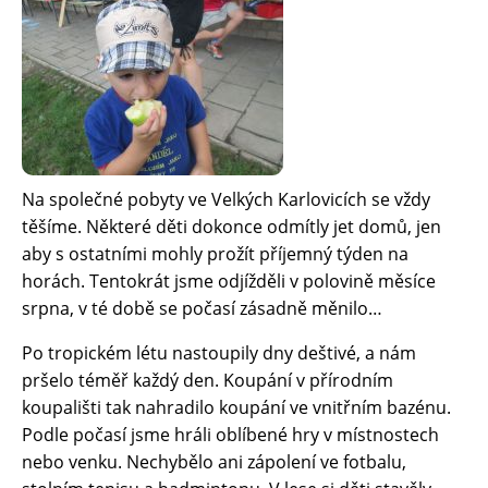
SPOLUPRÁCE
SPOLU DĚTEM, O.P.S.
NADACE TEREZY MAXOVÉ DĚTEM
ADRA, O.P.S. – DOBROVOLNÍCI
DEJME DĚTEM ŠANCI
Na společné pobyty ve Velkých Karlovicích se vždy
těšíme. Některé děti dokonce odmítly jet domů, jen
PODANÉ RUCE, Z.S. – CANISTERAPIE
aby s ostatními mohly prožít příjemný týden na
KRONIKA
horách. Tentokrát jsme odjížděli v polovině měsíce
srpna, v té době se počasí zásadně měnilo…
DOKUMENTY
Po tropickém létu nastoupily dny deštivé, a nám
MŮŽETE POMOCI
pršelo téměř každý den. Koupání v přírodním
koupališti tak nahradilo koupání ve vnitřním bazénu.
PODPORUJÍ NÁS
Podle počasí jsme hráli oblíbené hry v místnostech
V ČEM NÁM MŮŽETE POMOCI
nebo venku. Nechybělo ani zápolení ve fotbalu,