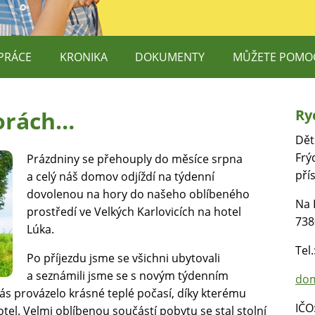
PRÁCE
KRONIKA
DOKUMENTY
MŮŽETE POMO
DĚTEM, O.P.S.
PODPORUJÍ NÁ
horách…
Ry
E TEREZY MAXOVÉ DĚTEM
V ČEM NÁM MŮ
Dět
O.P.S. – DOBROVOLNÍCI
Frý
Prázdniny se přehouply do měsíce srpna
pří
a celý náš domov odjíždí na týdenní
DĚTEM ŠANCI
dovolenou na hory do našeho oblíbeného
Na 
 RUCE, Z.S. – CANISTERAPIE
prostředí ve Velkých Karlovicích na hotel
738
Lúka.
Tel
Po příjezdu jsme se všichni ubytovali
a seznámili jsme se s novým týdenním
dom
 provázelo krásné teplé počasí, díky kterému
IČO
tel. Velmi oblíbenou součástí pobytu se stal stolní