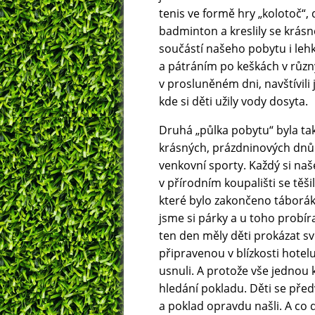
tenis ve formě hry „kolotoč“, da
badminton a kreslily se krás
součástí našeho pobytu i lehk
a pátráním po keškách v různ
v prosluněném dni, navštívili
kde si děti užily vody dosyta.
Druhá „půlka pobytu“ byla tak
krásných, prázdninových dnů. 
venkovní sporty. Každý si naš
v přírodním koupališti se těši
které bylo zakončeno táboráke
jsme si párky a u toho probíra
ten den měly děti prokázat s
připravenou v blízkosti hotel
usnuli. A protože vše jednou 
hledání pokladu. Děti se před
a poklad opravdu našli. A co