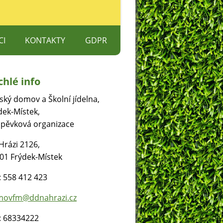
CI
KONTAKTY
GDPR
S
chlé info
ŽETE POMOCI
ský domov a Školní jídelna,
dek-Místek,
spěvková organizace
Hrázi 2126,
01 Frýdek-Místek
.: 558 412 423
ovfm@ddnahrazi.cz
: 68334222