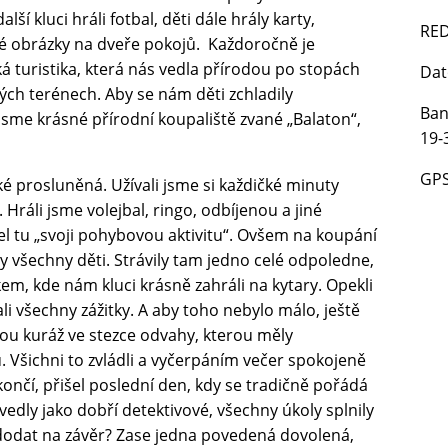
lší kluci hráli fotbal, děti dále hrály karty,
RED
né obrázky na dveře pokojů. Každoročně je
á turistika, která nás vedla přírodou po stopách
Dat
ých terénech. Aby se nám děti zchladily
Ban
 jsme krásné přírodní koupaliště zvané „Balaton“,
19-
GP
é prosluněná. Užívali jsme si každičké minuty
Hráli jsme volejbal, ringo, odbíjenou a jiné
el tu „svoji pohybovou aktivitu“. Ovšem na koupání
ly všechny děti. Strávily tam jedno celé odpoledne,
m, kde nám kluci krásně zahráli na kytary. Opekli
li všechny zážitky. A aby toho nebylo málo, ještě
vou kuráž ve stezce odvahy, kterou měly
u. Všichni to zvládli a vyčerpáním večer spokojeně
končí, přišel poslední den, kdy se tradičně pořádá
vedly jako dobří detektivové, všechny úkoly splnily
 dodat na závěr? Zase jedna povedená dovolená,