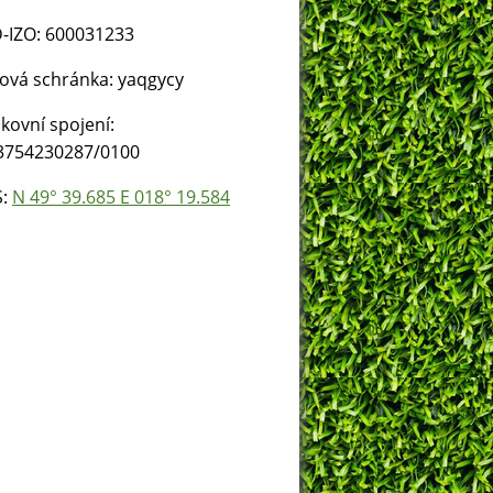
-IZO: 600031233
ová schránka: yaqgycy
kovní spojení:
3754230287/0100
S:
N 49° 39.685 E 018° 19.584