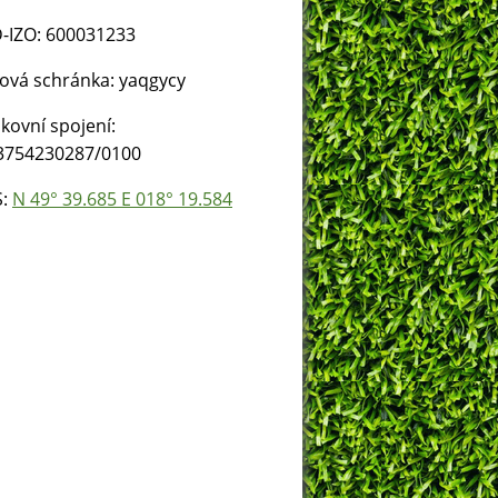
-IZO: 600031233
ová schránka: yaqgycy
kovní spojení:
3754230287/0100
S:
N 49° 39.685 E 018° 19.584