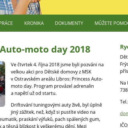
PRÁCE
KRONIKA
DOKUMENTY
MŮŽETE POMO
DĚTEM, O.P.S.
PODPORUJÍ NÁ
 Auto-moto day 2018
Ry
E TEREZY MAXOVÉ DĚTEM
V ČEM NÁM MŮ
Dět
O.P.S. – DOBROVOLNÍCI
Frý
Ve čtvrtek 4. října 2018 jsme byli pozváni na
pří
velkou akci pro Dětské domovy z MSK
DĚTEM ŠANCI
v Ostravském areálu Libros: Princess Auto-
Na 
 RUCE, Z.S. – CANISTERAPIE
moto day. Program provázel adrenalin
738
a napětí už od startu.
Tel
Driftování tuningovými auty živě, byl úplně
jiný zážitek, než, když si pustíte video na
dom
neumatik, praskání výfuků, pach spálených gum,
IČO
 a těsná blízkost k veškerému dění. Mezi