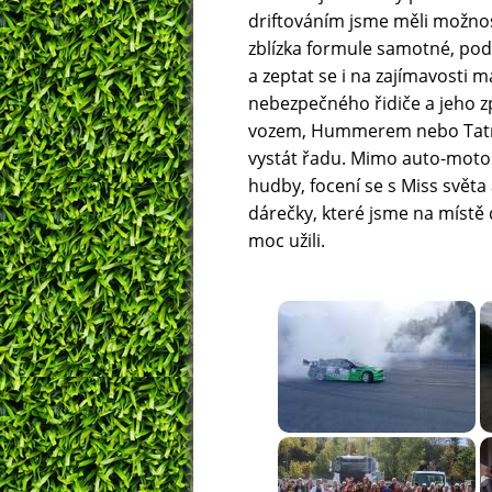
driftováním jsme měli možnost
zblízka formule samotné, podí
a zeptat se i na zajímavosti ma
nebezpečného řidiče a jeho zp
vozem, Hummerem nebo Tatrou
vystát řadu. Mimo auto-moto 
hudby, focení se s Miss světa
dárečky, které jsme na místě 
moc užili.