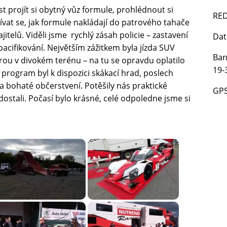
 projít si obytný vůz formule, prohlédnout si
RED
vat se, jak formule nakládají do patrového tahače
jitelů. Viděli jsme rychlý zásah policie – zastavení
Dat
acifikování. Největším zážitkem byla jízda SUV
Ban
 v divokém terénu – na tu se opravdu oplatilo
19-
program byl k dispozici skákací hrad, poslech
 a bohaté občerstvení. Potěšily nás praktické
GP
dostali. Počasí bylo krásné, celé odpoledne jsme si