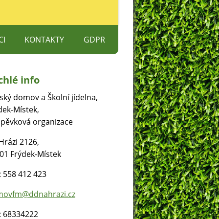
CI
KONTAKTY
GDPR
S
chlé info
ŽETE POMOCI
ský domov a Školní jídelna,
dek-Místek,
spěvková organizace
Hrázi 2126,
01 Frýdek-Místek
.: 558 412 423
ovfm@ddnahrazi.cz
: 68334222