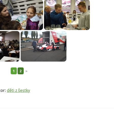
1
2
►
tor:
děti z šestky