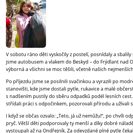
SPOLUPRÁCE
SPOLU DĚTEM, O.P.S.
NADACE TEREZY MAXOVÉ DĚTEM
ADRA, O.P.S. – DOBROVOLNÍCI
DEJME DĚTEM ŠANCI
V sobotu ráno děti vyskočily z postelí, posnídaly a sbalily s
jsme autobusem a vlakem do Beskyd – do Frýdlant nad Os
PODANÉ RUCE, Z.S. – CANISTERAPIE
výborná a všichni se moc těšili, včetně našich nejmenších
KRONIKA
Po příjezdu jsme se posilnili svačinkou a vyrazili po mod
DOKUMENTY
stanovišti, kde jsme dostali pytle, rukavice a malé občerst
s nadšením pustily do sběru odpadků podél lesních cest
MŮŽETE POMOCI
střídali práci s odpočinkem, pozorovali přírodu a užívali s
PODPORUJÍ NÁS
I když se občas ozvalo: „Teto, já už nemůžu!“, po chvíli o
pryč. Větší děti podporovaly ty menší a díky dobré nálad
V ČEM NÁM MŮŽETE POMOCI
vystoupali až na Ondřejník. Za odevzdané plné pytle čeka