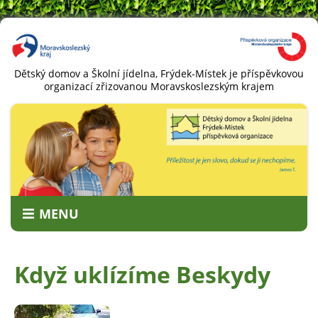
Dětský domov a Školní jídelna, Frýdek-Místek je příspěvkovou
organizací zřizovanou Moravskoslezským krajem
MENU
O NÁS
Když uklízíme Beskydy
HISTORIE
DĚTI