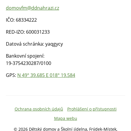
domovfm@ddnahrazi.cz
IČO: 68334222
RED-IZO: 600031233
Datová schránka: yaqgycy
Bankovní spojení:
19-3754230287/0100
GPS:
N 49° 39.685 E 018° 19.584
Ochrana osobních údajů
Prohlášení o přístupnosti
Mapa webu
© 2026 Dětský domov a Školní jídelna, Frýdek-Místek,